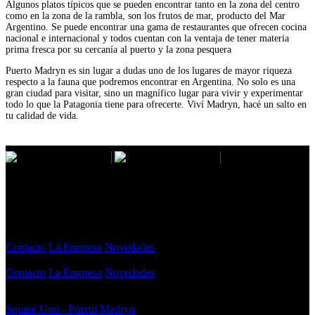
Algunos platos típicos que se pueden encontrar tanto en la zona del centro
como en la zona de la rambla, son los frutos de mar, producto del Mar
Argentino. Se puede encontrar una gama de restaurantes que ofrecen cocina
nacional e internacional y todos cuentan con la ventaja de tener materia
prima fresca por su cercanía al puerto y la zona pesquera
Puerto Madryn es sin lugar a dudas uno de los lugares de mayor riqueza
respecto a la fauna que podremos encontrar en Argentina. No solo es una
gran ciudad para visitar, sino un magnífico lugar para vivir y experimentar
todo lo que la Patagonia tiene para ofrecerte. Viví Madryn, hacé un salto en
tu calidad de vida.
Caleta, es una firma con 27 años de trayectoria que comenzó con pequeños
emprendimientos hasta llegar a ser desarrolladora líder con más de 100mil m2
construidos. La marca hoy tiene base en Buenos Aires, Puerto Madryn y Trelew,
donde es sinónimo de calidad y confianza a largo plazo.
Contacto
La Empresa
Novedades
Contacto
La Empresa
Novedades
NUESTROS PROYECTOS
Square Uno
- Puerto Madryn