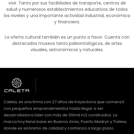
vivir. Tanto por sus facilidades de transporte, centros de
salud y numerosos establecimientos educativos de todos
los niveles y una importante actividad industrial, económica
y financiera.
La oferta cultural también es un punto a favor. Cuenta con
destacados museos tanto paleontológicos, de artes
visuales, astronómicos y naturales.
Caleta, es una firma con 27 años de trayectoria que comenzó
con pequeños emprendimientos hasta llegar a ser
desarrolladora líder con más de 100mil m2 construidos. La
marca hoy tiene base en Buenos Aires, Puerto Madryn y Trelew,
donde es sinónimo de calidad y confianza a largo plazo.